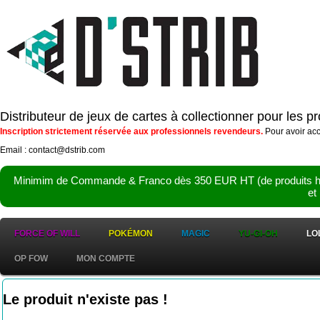
Distributeur de jeux de cartes à collectionner pour les 
Inscription strictement réservée aux professionnels revendeurs.
Pour avoir acc
Email : contact@dstrib.com
Minimim de Commande & Franco dès 350 EUR HT (de produits hor
et
FORCE OF WILL
POKÉMON
MAGIC
YU-GI-OH
LO
OP FOW
MON COMPTE
Le produit n'existe pas !