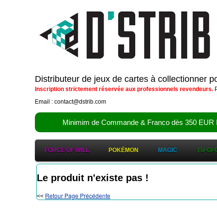
Distributeur de jeux de cartes à collectionner 
Inscription strictement réservée aux professionnels revendeurs.
P
Email : contact@dstrib.com
Minimim de Commande & Franco dès 350 EUR HT (d
FORCE OF WILL
POKÉMON
MAGIC
YU-GI-
Le produit n'existe pas !
Retour Page Précédente
<<