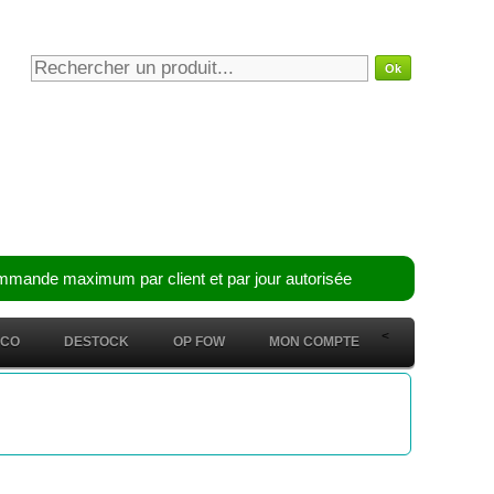
mmande maximum par client et par jour autorisée
<
ÉCO
DESTOCK
OP FOW
MON COMPTE