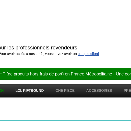
pour les professionnels revendeurs
compte client
our avoir accès à nos tarifs, vous devez avoir un
.
e produits hors frais de port) en France Métropolitaine - Une co
OH
LOL RIFTBOUND
ONE PIECE
ACCESSOIRES
PR