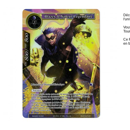
Déco
l'uni
Vous
Tour
Ce R
en f