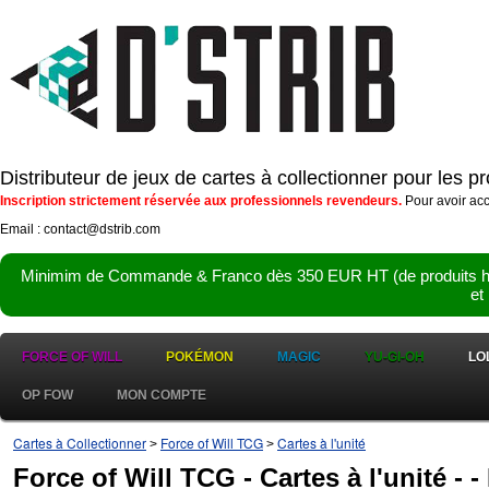
Distributeur de jeux de cartes à collectionner pour les 
Inscription strictement réservée aux professionnels revendeurs.
Pour avoir acc
Email : contact@dstrib.com
Minimim de Commande & Franco dès 350 EUR HT (de produits hor
et
FORCE OF WILL
POKÉMON
MAGIC
YU-GI-OH
LO
OP FOW
MON COMPTE
Cartes à Collectionner
Force of Will TCG
Cartes à l'unité
>
>
Force of Will TCG - Cartes à l'unité - 