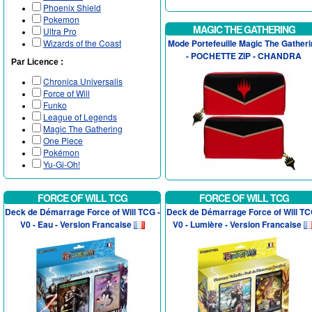
Phoenix Shield
Pokemon
MAGIC THE GATHERING
Ultra Pro
Wizards of the Coast
Mode Portefeuille Magic The Gatheri
- POCHETTE ZIP - CHANDRA
Par Licence :
Chronica Universalis
Force of Will
Funko
League of Legends
Magic The Gathering
One Piece
Pokémon
Yu-Gi-Oh!
FORCE OF WILL TCG
FORCE OF WILL TCG
Deck de Démarrage Force of Will TCG -
Deck de Démarrage Force of Will TC
V0 - Eau - Version Francaise
V0 - Lumière - Version Francaise