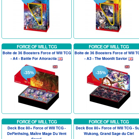
FORCE OF WILL TCG
FORCE OF WILL TCG
Boite de 36 Boosters Force of Will TCG
Boite de 36 Boosters Force of Will 
- A4 - Battle For Attoractia
- A3 - The Moonlit Savior
-35%
-35%
FORCE OF WILL TCG
FORCE OF WILL TCG
Deck Box 80+ Force of Will TCG -
Deck Box 80+ Force of Will TCG - S
DeFiethsing, Maître Mage Du Vent
Wukong, Grand Sage du Ciel