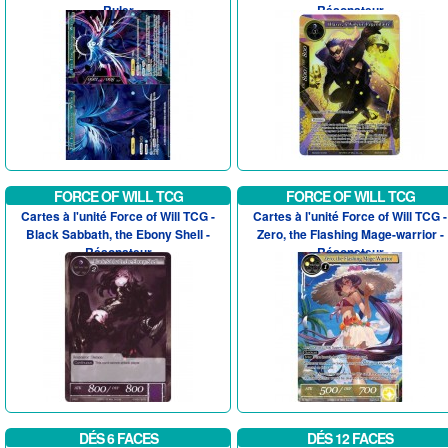
Ruler
Résonateur
FORCE OF WILL TCG
FORCE OF WILL TCG
Cartes à l'unité Force of Will TCG -
Cartes à l'unité Force of Will TCG -
Black Sabbath, the Ebony Shell -
Zero, the Flashing Mage-warrior -
Résonateur
Résonateur
DÉS 6 FACES
DÉS 12 FACES