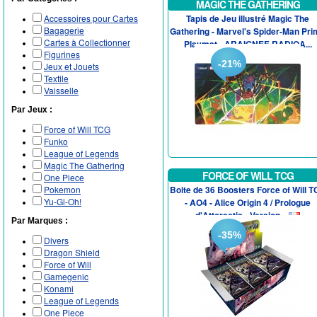
MAGIC THE GATHERING
Accessoires pour Cartes
Tapis de Jeu illustré Magic The
Bagagerie
Gathering - Marvel's Spider-Man Pr
Cartes à Collectionner
Playmat - ARAIGNEE RADIOA...
Figurines
-21%
Jeux et Jouets
Textile
Vaisselle
Par Jeux :
Force of Will TCG
Funko
League of Legends
Magic The Gathering
FORCE OF WILL TCG
One Piece
Pokemon
Boite de 36 Boosters Force of Will 
Yu-Gi-Oh!
- AO4 - Alice Origin 4 / Prologue
d'Attoractia - Version...
Par Marques :
-35%
Divers
Dragon Shield
Force of Will
Gamegenic
Konami
League of Legends
One Piece