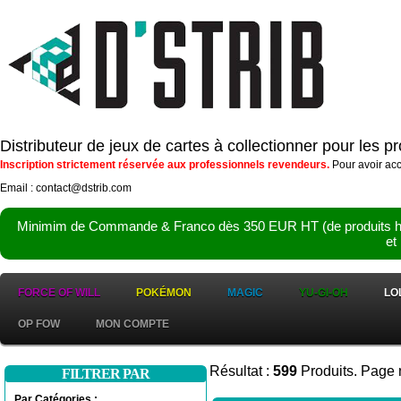
Distributeur de jeux de cartes à collectionner pour les 
Inscription strictement réservée aux professionnels revendeurs.
Pour avoir acc
Email : contact@dstrib.com
Minimim de Commande & Franco dès 350 EUR HT (de produits hor
et
FORCE OF WILL
POKÉMON
MAGIC
YU-GI-OH
LO
OP FOW
MON COMPTE
Résultat :
599
Produits. Page 
FILTRER PAR
Par Catégories :