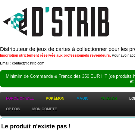
Distributeur de jeux de cartes à collectionner pour les 
Inscription strictement réservée aux professionnels revendeurs.
Pour avoir acc
Email : contact@dstrib.com
Minimim de Commande & Franco dès 350 EUR HT (de produits hor
et
FORCE OF WILL
POKÉMON
MAGIC
YU-GI-OH
LO
OP FOW
MON COMPTE
Le produit n'existe pas !